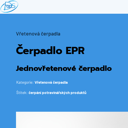
Přejít
k
hlavnímu
obsahu
Vřetenová čerpadla
Čerpadlo EPR
Jednovřetenové čerpadlo
Kategorie:
Vřetenová čerpadla
Štítek:
čerpání potravinářských produktů