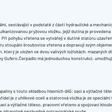
ní, sestávající v podstatě z části hydraulické a mechanic
avulkanizovanou pryžovou vložku, jejíž dutina je proveden
 Při pohybu vřetena se vytvářejí v dutině statoru uzavře
u stoupání šroubovice vřetena a dopravují svým objemem
m, který je uložen ve dvou valivých ložiskách, mazaných d
žky Gufero.Čerpadlo má jednoduchou konstrukci, umožňuj
aliny s touto skladbou hlavních dílů: sací a výtlačné těles
hřídel je z uhlíkové oceli a statorová vložka je ze speci
 sací a výtlačné těleso, pracovní vřeteno a spojovací kloub
ze zdravotně nezávadné potravinářské pryže.