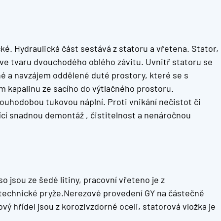
ké. Hydraulická část sestává z statoru a vřetena. Stator,
a ve tvaru dvouchodého oblého závitu. Uvnitř statoru se
né a navzájem oddělené duté prostory, které se s
 kapalinu ze sacího do výtlačného prostoru.
louhodobou tukovou náplní. Proti vnikání nečistot či
ící snadnou demontáž , čistitelnost a nenáročnou
o jsou ze šedé litiny, pracovní vřeteno je z
ální technické pryže.Nerezové provedení GY na částečně
ový hřídel jsou z korozivzdorné oceli, statorová vložka je