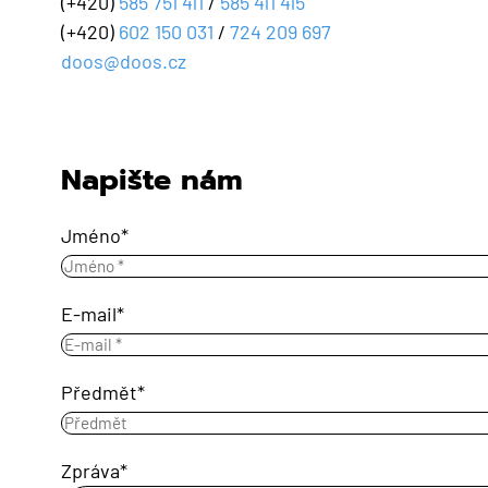
(+420)
585 751 411
/
585 411 415
(+420)
602 150 031
/
724 209 697
doos@doos.cz
Napište nám
Jméno
E-mail
Předmět
Zpráva