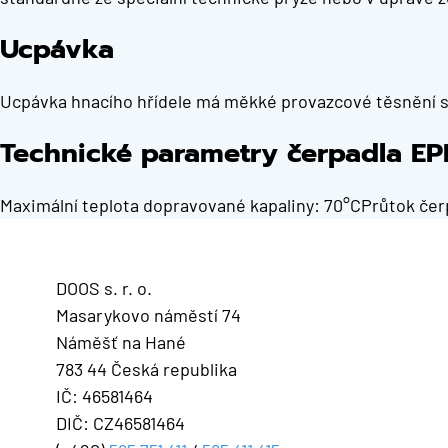
Ucpávka
Ucpávka hnacího hřídele má měkké provazcové těsnění 
Technické parametry čerpadla EP
Maximální teplota dopravované kapaliny: 70°CPrůtok čerpa
DOOS s. r. o.
Masarykovo náměstí 74
Náměšť na Hané
783 44 Česká republika
IČ: 46581464
DIČ: CZ46581464