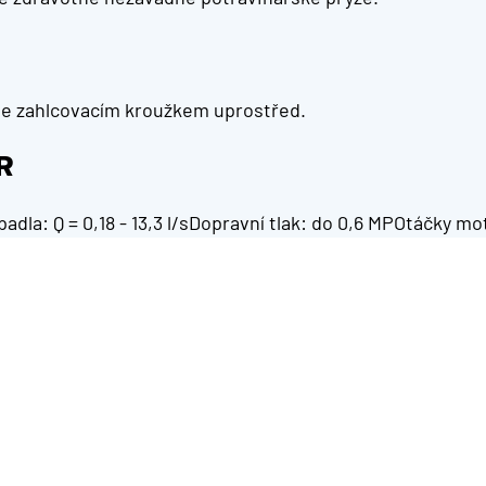
se zahlcovacím kroužkem uprostřed.
R
dla: Q = 0,18 - 13,3 l/sDopravní tlak: do 0,6 MPOtáčky mo