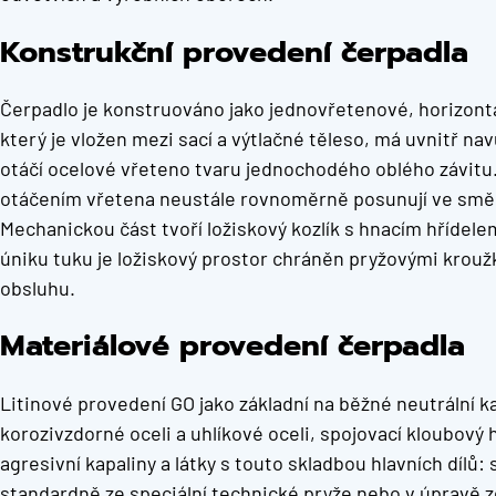
Konstrukční provedení čerpadla
Čerpadlo je konstruováno jako jednovřetenové, horizontál
který je vložen mezi sací a výtlačné těleso, má uvnitř n
otáčí ocelové vřeteno tvaru jednochodého oblého závitu.
otáčením vřetena neustále rovnoměrně posunují ve směr
Mechanickou část tvoří ložiskový kozlík s hnacím hřídele
úniku tuku je ložiskový prostor chráněn pryžovými krou
obsluhu.
Materiálové provedení čerpadla
Litinové provedení GO jako základní na běžné neutrální kap
korozivzdorné oceli a uhlíkové oceli, spojovací kloubový 
agresivní kapaliny a látky s touto skladbou hlavních dílů:
standardně ze speciální technické pryže nebo v úpravě 