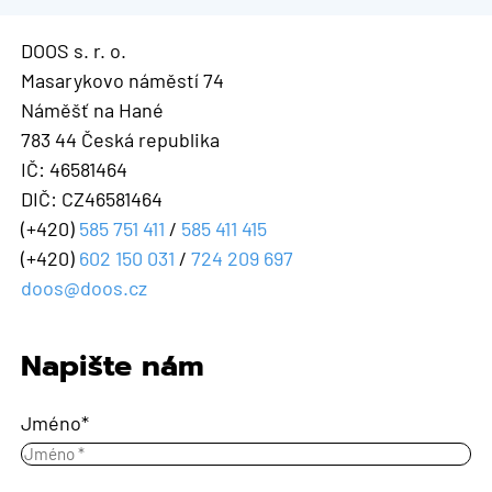
DOOS s. r. o.
Masarykovo náměstí 74
Náměšť na Hané
783 44 Česká republika
IČ: 46581464
DIČ: CZ46581464
(+420)
585 751 411
/
585 411 415
(+420)
602 150 031
/
724 209 697
doos@doos.cz
Napište nám
Jméno