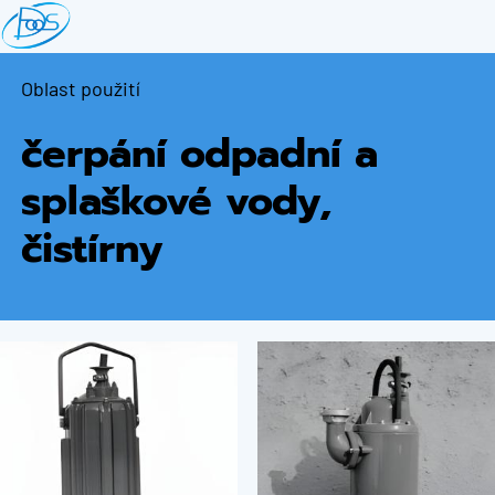
Přejít
k
hlavnímu
Oblast použití
obsahu
čerpání odpadní a
splaškové vody,
čistírny