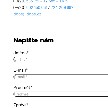
(+420)
585 751 411
/
585 411 415
(+420)
602 150 031
/
724 209 697
doos@doos.cz
Napište nám
Jméno
E-mail
Předmět
Zpráva