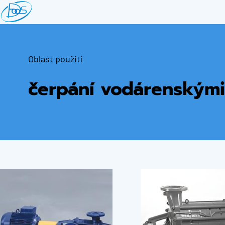
Přejít
k
hlavnímu
obsahu
Oblast použití
čerpání vodárenskými