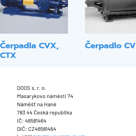
Čerpadla CVX,
Čerpadlo CV
CTX
DOOS s. r. o.
Masarykovo náměstí 74
Náměšť na Hané
783 44 Česká republika
IČ: 46581464
DIČ: CZ46581464