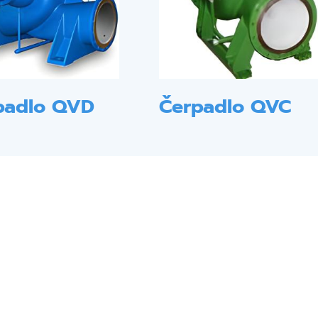
padlo QVD
Čerpadlo QVC