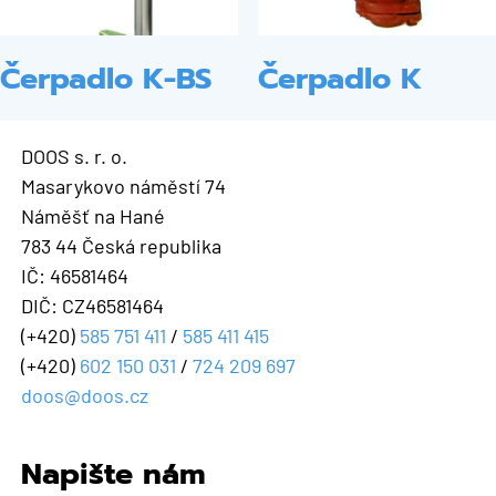
Čerpadlo K-BS
Čerpadlo K
DOOS s. r. o.
Masarykovo náměstí 74
Náměšť na Hané
783 44 Česká republika
IČ: 46581464
DIČ: CZ46581464
(+420)
585 751 411
/
585 411 415
(+420)
602 150 031
/
724 209 697
doos@doos.cz
Napište nám