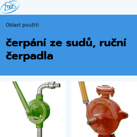
Přejít
k
hlavnímu
Oblast použití
obsahu
čerpání ze sudů, ruční
čerpadla