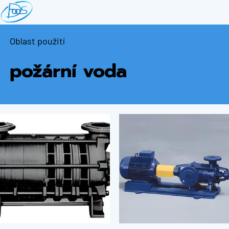
Přejít
k
hlavnímu
Oblast použití
obsahu
požární voda