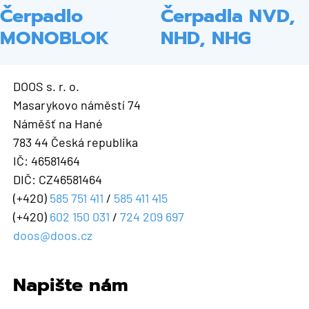
Čerpadlo
Čerpadla NVD,
MONOBLOK
NHD, NHG
DOOS s. r. o.
Masarykovo náměstí 74
Náměšť na Hané
783 44 Česká republika
IČ: 46581464
DIČ: CZ46581464
(+420)
585 751 411
/
585 411 415
(+420)
602 150 031
/
724 209 697
doos@doos.cz
Napište nám