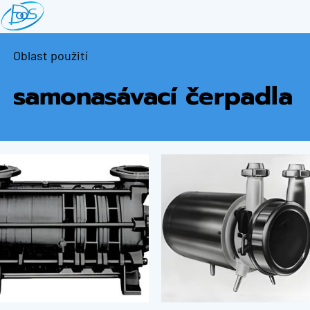
Přejít
k
hlavnímu
Oblast použití
obsahu
samonasávací čerpadla