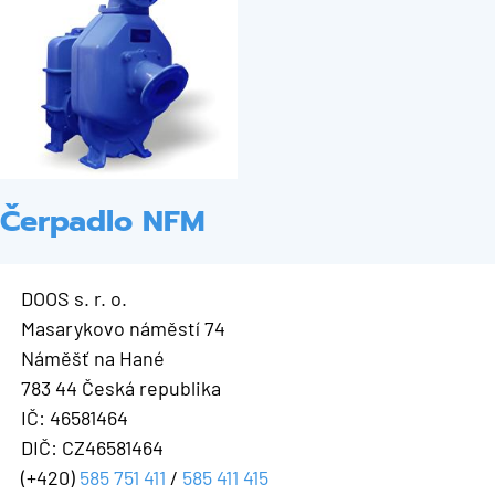
Čerpadlo NFM
DOOS s. r. o.
Masarykovo náměstí 74
Náměšť na Hané
783 44 Česká republika
IČ: 46581464
DIČ: CZ46581464
(+420)
585 751 411
/
585 411 415