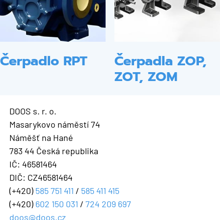
Čerpadlo RPT
Čerpadla ZOP,
ZOT, ZOM
DOOS s. r. o.
Masarykovo náměstí 74
Náměšť na Hané
783 44 Česká republika
IČ: 46581464
DIČ: CZ46581464
(+420)
585 751 411
/
585 411 415
(+420)
602 150 031
/
724 209 697
doos@doos.cz